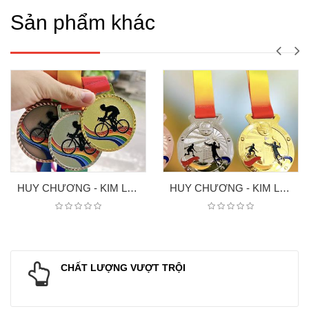
Sản phẩm khác
HUY CHƯƠNG - KIM LOAI XE ĐẠP
HUY CHƯƠNG - KIM LOAI 7
CHẤT LƯỢNG VƯỢT TRỘI