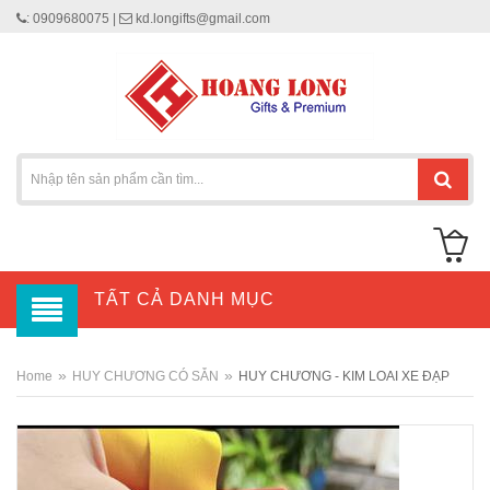
: 0909680075 |
kd.longifts@gmail.com
TẤT CẢ DANH MỤC
»
»
Home
HUY CHƯƠNG CÓ SẴN
HUY CHƯƠNG - KIM LOAI XE ĐẠP