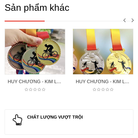
Sản phẩm khác
HUY CHƯƠNG - KIM LOAI XE ĐẠP
HUY CHƯƠNG - KIM LOAI 7
CHẤT LƯỢNG VƯỢT TRỘI