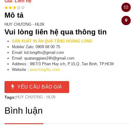
Giá: Liên hệ
Mô tả
HUY CHƯƠNG - HL09
Vui lòng liên hệ qua thông tin
SẢN XUẤT IN ẤN QUÀ TẶNG HOÀNG LONG
Mobile/ Zalo: 0909 68 00 75
Email: kd.longifts@gmail.com
Email: quatanggiare24h@gmail.com
Address : 98/7/3 Phan Huy ich, P.15,Q .Tan Binh, TP.HCM
Website :
www.longifts.com
YÊU CẦU BÁO GIÁ
Tags:
HUY CHƯƠNG - HL09
Bình luận