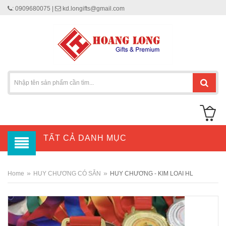
: 0909680075 |
kd.longifts@gmail.com
TẤT CẢ DANH MỤC
»
»
Home
HUY CHƯƠNG CÓ SẴN
HUY CHƯƠNG - KIM LOAI HL