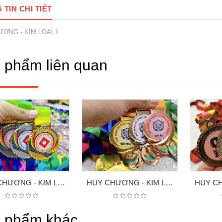
TIN CHI TIẾT
ƠNG - KIM LOẠI 1
 phẩm liên quan
HUY CHƯƠNG - KIM LOAI 2
HUY CHƯƠNG - KIM LOẠI 3
 phẩm khác