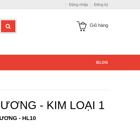
Đăng nhập
Đăng ký
Giỏ hàng
BLOG
ƯƠNG - KIM LOẠI 1
HƯƠNG - HL10