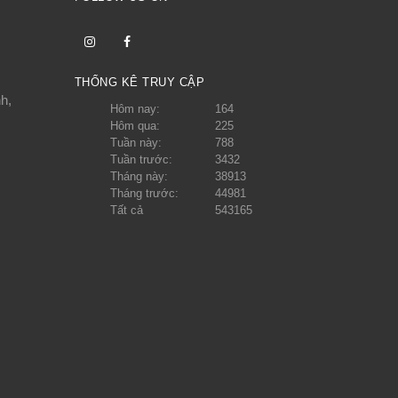
THỐNG KÊ TRUY CẬP
h,
Hôm nay:
164
Hôm qua:
225
Tuần này:
788
Tuần trước:
3432
Tháng này:
38913
Tháng trước:
44981
Tất cả
543165