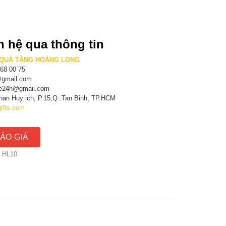
ên hệ qua thông tin
 QUÀ TẶNG HOÀNG LONG
 68 00 75
s@gmail.com
are24h@gmail.com
Phan Huy ich, P.15,Q .Tan Binh, TP.HCM
ifts.com
ÁO GIÁ
 HL10