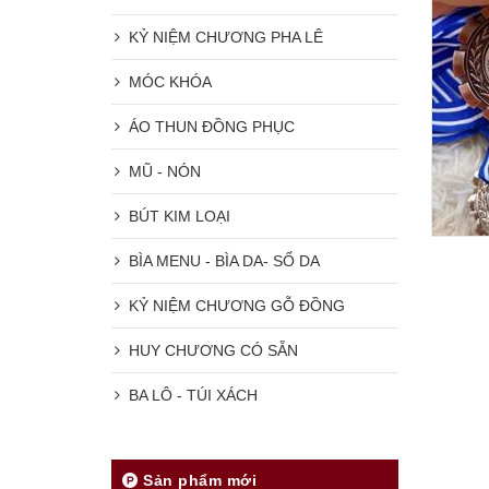
KỶ NIỆM CHƯƠNG PHA LÊ
MÓC KHÓA
ÁO THUN ĐỒNG PHỤC
MŨ - NÓN
BÚT KIM LOẠI
BÌA MENU - BÌA DA- SỔ DA
KỶ NIỆM CHƯƠNG GỖ ĐỒNG
HUY CHƯƠNG CÓ SẴN
BA LÔ - TÚI XÁCH
Sản phẩm mới