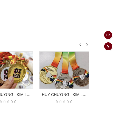
HUY CHƯƠNG - KIM LOẠI 04
HUY CHƯƠNG - KIM LOAI CL