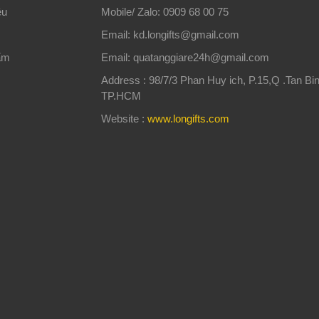
ệu
Mobile/ Zalo: 0909 68 00 75
Email: kd.longifts@gmail.com
ẩm
Email: quatanggiare24h@gmail.com
Address : 98/7/3 Phan Huy ich, P.15,Q .Tan Bin
TP.HCM
Website :
www.longifts.com