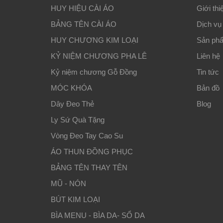
HUY HIỆU CÀI ÁO
Giới thi
BẢNG TÊN CÀI ÁO
Dịch vụ
HUY CHƯƠNG KIM LOẠI
Sản ph
KỶ NIỆM CHƯƠNG PHA LÊ
Liên hệ
Kỷ niệm chương Gỗ Đồng
Tin tức
MÓC KHÓA
Bản đồ
Dây Đeo Thẻ
Blog
Ly Sứ Quà Tặng
Vòng Đeo Tay Cao Su
ÁO THUN ĐỒNG PHỤC
BẢNG TÊN THAY TÊN
MŨ - NÓN
BÚT KIM LOẠI
BÌA MENU - BÌA DA- SỔ DA