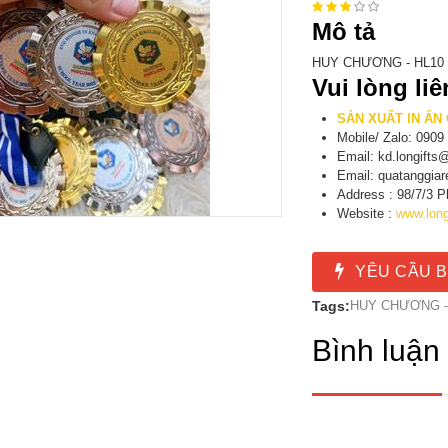
Mô tả
HUY CHƯƠNG - HL10
Vui lòng li
SẢN XUẤT IN ẤN
Mobile/ Zalo: 0909
Email: kd.longift
Email: quatanggi
Address : 98/7/3 
Website :
www.long
YÊU CẦU B
Tags:
HUY CHƯƠNG -
Bình luận