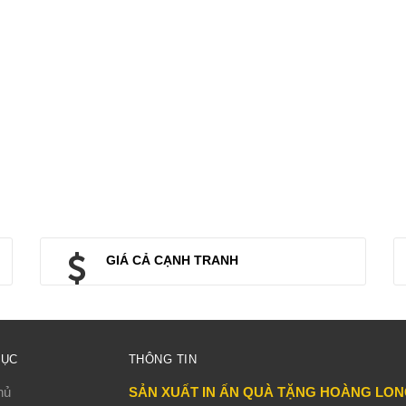
GIÁ CẢ CẠNH TRANH
MỤC
THÔNG TIN
hủ
SẢN XUẤT IN ẤN QUÀ TẶNG HOÀNG LO