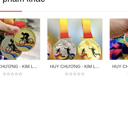
HUY CHƯƠNG - KIM LOAI XE ĐẠP
HUY CHƯƠNG - KIM LOAI 7