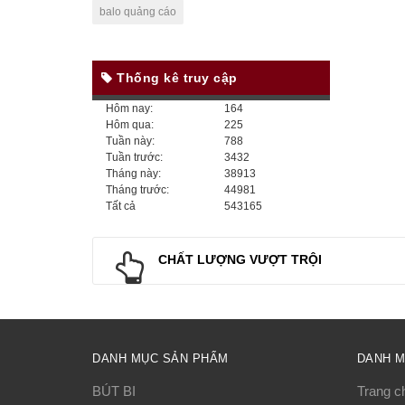
balo quảng cáo
Thống kê truy cập
Hôm nay:
164
Hôm qua:
225
Tuần này:
788
Tuần trước:
3432
Tháng này:
38913
Tháng trước:
44981
Tất cả
543165
CHẤT LƯỢNG VƯỢT TRỘI
DANH MỤC SẢN PHẨM
DANH 
BÚT BI
Trang c