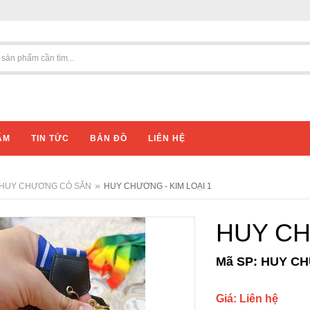
ẨM
TIN TỨC
BẢN ĐỒ
LIÊN HỆ
cm
»
HUY CHƯƠNG CÓ SẴN
HUY CHƯƠNG - KIM LOẠI 1
HUY CH
Mã SP: HUY C
Giá: Liên hệ