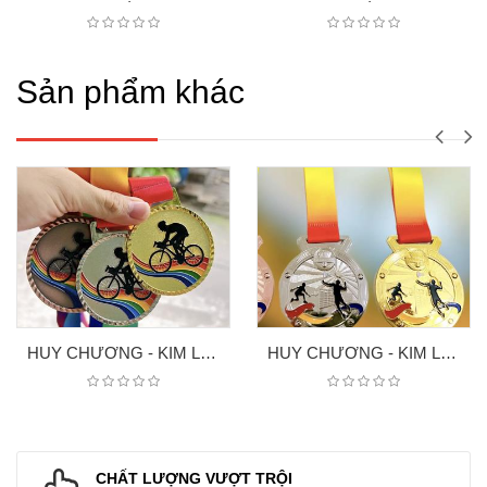
Sản phẩm khác
HUY CHƯƠNG - KIM LOAI XE ĐẠP
HUY CHƯƠNG - KIM LOAI 7
CHẤT LƯỢNG VƯỢT TRỘI