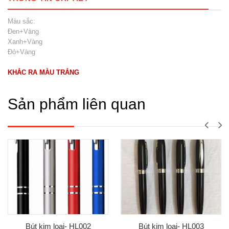
Màu sắc:
Đen+Vàng
Xanh+Vàng
Đỏ+Vàng
KHẮC RA MÀU TRẮNG
Sản phẩm liên quan
Bút kim loại- HL002
Bút kim loại- HL003