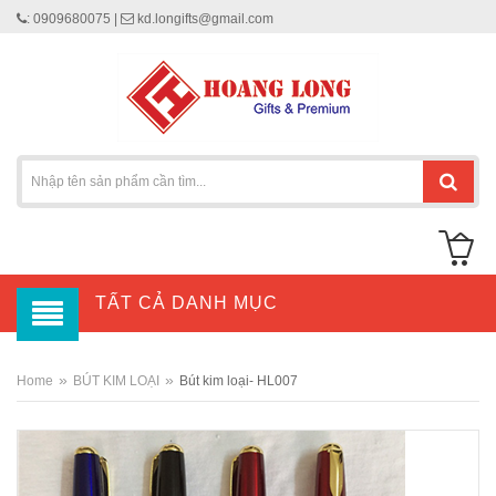
: 0909680075 |
kd.longifts@gmail.com
TẤT CẢ DANH MỤC
»
»
Home
BÚT KIM LOẠI
Bút kim loại- HL007