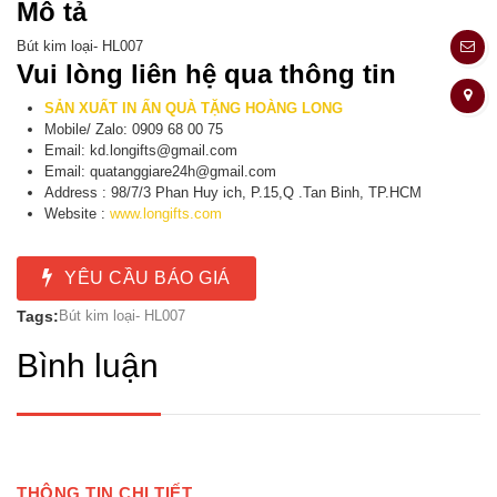
Mô tả
Bút kim loại- HL007
Vui lòng liên hệ qua thông tin
SẢN XUẤT IN ẤN QUÀ TẶNG HOÀNG LONG
Mobile/ Zalo: 0909 68 00 75
Email: kd.longifts@gmail.com
Email: quatanggiare24h@gmail.com
Address : 98/7/3 Phan Huy ich, P.15,Q .Tan Binh, TP.HCM
Website :
www.longifts.com
YÊU CẦU BÁO GIÁ
Tags:
Bút kim loại- HL007
Bình luận
THÔNG TIN CHI TIẾT