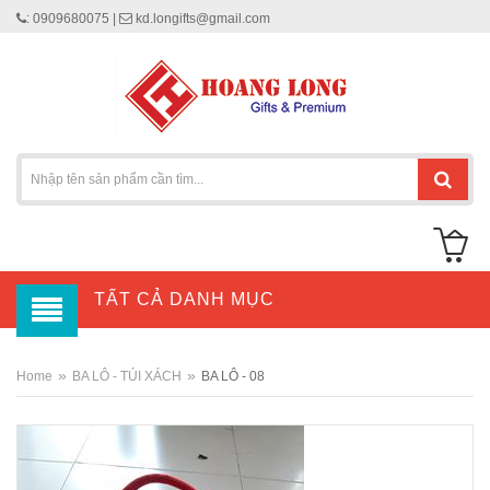
: 0909680075 |
kd.longifts@gmail.com
TẤT CẢ DANH MỤC
»
»
Home
BA LÔ - TÚI XÁCH
BA LÔ - 08