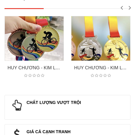
HUY CHƯƠNG - KIM LOAI XE ĐẠP
HUY CHƯƠNG - KIM LOAI 7
CHẤT LƯỢNG VƯỢT TRỘI
GIÁ CẢ CẠNH TRANH