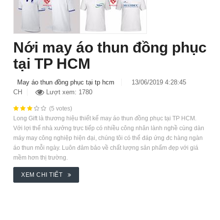
Nới may áo thun đồng phục
tại TP HCM
May áo thun đồng phục tại tp hcm
13/06/2019 4:28:45
CH
Lượt xem: 1780
(5 votes)
Long Gift là thương hiệu thiết kế may áo thun đồng phục tại TP HCM.
Với lợi thế nhà xưởng trực tiếp có nhiều công nhân lành nghề cùng dàn
máy may công nghiệp hiện đại, chúng tôi có thể đáp ứng đc hàng ngàn
áo thun mỗi ngày. Luôn đảm bảo về chất lượng sản phẩm đẹp với giá
mềm hơn thị trường.
XEM CHI TIẾT