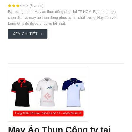
(5 votes)
Bạn đang muốn May áo thun đồng phục tại TP HCM. Bạn muốn lựa
chọn dịch vụ may áo thun đồng phục uy tín, chất lượng. Hãy đến với
Long Gifts để được phục vụ tốt nhất.
XEM CHI TIẾT
May Áo Thun Công ty tại