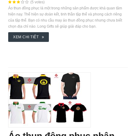
(5 votes)
Áo thun đồng phục là một trong những sản phẩm được khá quan tâm
hiện nay. Thể hiện sự đoàn kết, tinh thần tập thể và phong cách riêng
của tập thể. Bạn có nhu cầu may áo thun đồng phục nhưng chưa biết
chọn địa chỉ nào. Long Gifts sẽ giúp giải đáp cho bạn.
XEM CHI TIẾT
Áo thun đông phục nhân