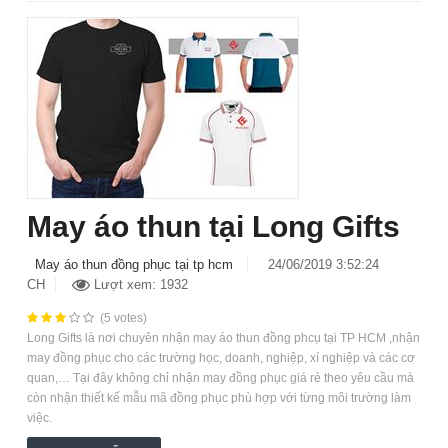
May áo thun tại Long Gifts
May áo thun đồng phục tại tp hcm
24/06/2019 3:52:24
CH
Lượt xem: 1932
(5 votes)
Long Gifts là nơi chuyên nhận may áo thun đồng phcụ tại TP HCM ,nhận
may đồng phục cho các trường học, doanh, nghiệp, xí nghiệp và các cơ
quan,… Tại đây không chỉ nhận may đồng phục giá rẻ theo yêu cầu mà
còn nhận thiết kế mẫu mã đồng phục phù hợp với từng môi trường làm
việc.