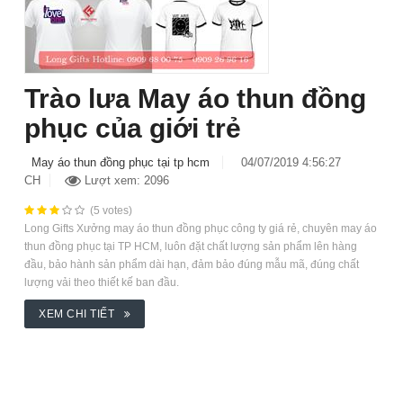
Trào lưa May áo thun đồng
phục của giới trẻ
May áo thun đồng phục tại tp hcm
04/07/2019 4:56:27
CH
Lượt xem: 2096
(5 votes)
Long Gifts Xưởng may áo thun đồng phục công ty giá rẻ, chuyên may áo
thun đồng phục tại TP HCM, luôn đặt chất lượng sản phẩm lên hàng
đầu, bảo hành sản phẩm dài hạn, đảm bảo đúng mẫu mã, đúng chất
lượng vải theo thiết kế ban đầu.
XEM CHI TIẾT