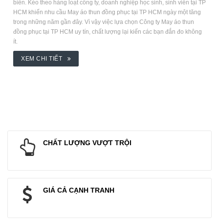
biến. Kéo theo hàng loạt công ty, doanh nghiệp học sinh, sinh viên tại TP
HCM khiến nhu cầu May áo thun đồng phục tại TP HCM ngày một tăng
trong những năm gần đây. Vì vậy việc lựa chọn Công ty May áo thun
đồng phục tại TP HCM uy tín, chất lượng lại kiến các bạn đắn đo không
ít.
XEM CHI TIẾT
CHẤT LƯỢNG VƯỢT TRỘI
GIÁ CẢ CẠNH TRANH