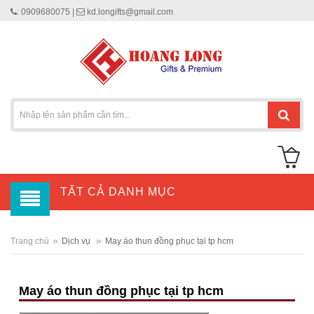
: 0909680075 |
kd.longifts@gmail.com
TẤT CẢ DANH MỤC
»
»
Trang chủ
Dịch vụ
May áo thun đồng phục tại tp hcm
May áo thun đồng phục tại tp hcm