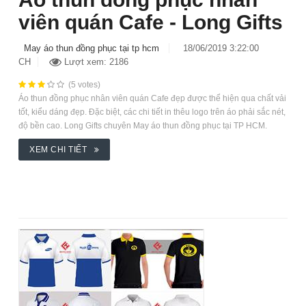
viên quán Cafe - Long Gifts
May áo thun đồng phục tại tp hcm
18/06/2019 3:22:00
CH
Lượt xem: 2186
(5 votes)
Áo thun đồng phục nhân viên quán Cafe đẹp được thể hiện qua chất vải
tốt, kiểu dáng đẹp. Đặc biệt, các chi tiết in thêu logo trên áo phải sắc nét,
độ bền cao. Long Gifts chuyên May áo thun đồng phục tại TP HCM.
XEM CHI TIẾT