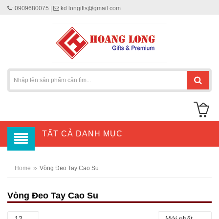
: 0909680075 |
kd.longifts@gmail.com
TẤT CẢ DANH MỤC
»
Home
Vòng Đeo Tay Cao Su
Vòng Đeo Tay Cao Su