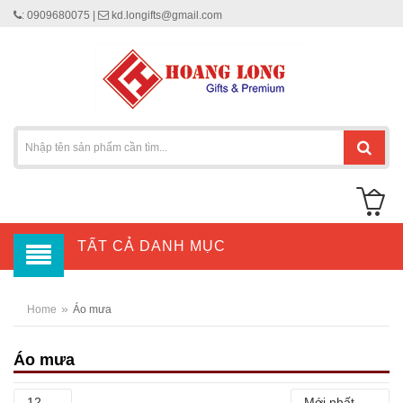
: 0909680075 |
kd.longifts@gmail.com
TẤT CẢ DANH MỤC
»
Home
Áo mưa
Áo mưa