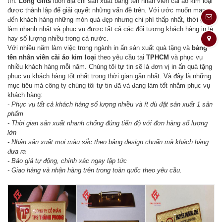
tín.
Long Gifts
luôn địa chỉ sản xuất bảng tên nhân viên cài áo kim loại
được thành lập để giải quyết những vấn đề trên. Với ước muốn mang
đến khách hàng những món quà đẹp nhưng chi phí thấp nhất, thời gian
làm nhanh nhất và phục vụ được tất cả các đối tượng khách hàng in lẻ
hay số lượng nhiều trong cả nước.
Với nhiều năm làm việc trong ngành in ấn sản xuất quà tặng và
bảng
tên nhân viên cài áo kim loại
theo yêu cầu tại
TPHCM
và phục vụ
nhiều khách hàng mỗi năm. Chúng tôi tự tin sẽ là đơn vị in ấn quà tặng
phục vụ khách hàng tốt nhất trong thời gian gần nhất. Và đây là những
mục tiêu mà công ty chúng tôi tự tin đã và đang làm tốt nhằm phục vụ
khách hàng:
- Phục vụ tất cả khách hàng số lượng nhiều và ít dù đặt sản xuất 1 sản
phẩm
- Thời gian sản xuất nhanh chống đúng tiến độ với đơn hàng số lượng
lớn
- Nhận sản xuất mọi màu sắc theo bảng design chuẩn mà khách hàng
đưa ra
- Báo giá tự động, chính xác ngay lập tức
- Giao hàng và nhận hàng trên trong toàn quốc theo yêu cầu.