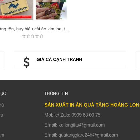
Bảng tên, huy hiệu cài áo kim loại tại Long Gifts
GIÁ CẢ CẠNH TRANH
MỤC
THÔNG TIN
hủ
SẢN XUẤT IN ẤN QUÀ TẶNG HOÀNG LO
ệu
Mobile/ Zalo: 0909 68 00 75
Email: kd.longifts@gmail.com
ẩm
Email: quatanggiare24h@gmail.com