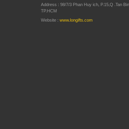
Address : 98/7/3 Phan Huy ich, P.15,Q .Tan Bin
TP.HCM
Website :
www.longifts.com