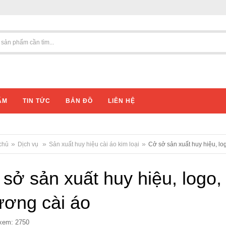
ẨM
TIN TỨC
BẢN ĐỒ
LIÊN HỆ
cm
»
»
»
chủ
Dịch vụ
Sản xuất huy hiệu cài áo kim loại
Cở sở sản xuất huy hiệu, lo
sở sản xuất huy hiệu, logo,
ương cài áo
xem: 2750