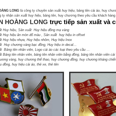
HOÀNG LONG
là công ty chuyên sản xuất
huy hiệu
, bảng tên cài áo, huy chư
g ty nhận
sản xuất huy hiệu
, bảng tên, huy chương theo yêu cầu khách hàng 
ẤN HOÀNG LONG
trực tiếp sản xuất và 
t Huy hiệu
,
Sản xuất Huy hiệu đồng mạ vàng
ất
Huy hiệu
ăn mòn đổ màu , Sản xuất
huy hiệu
in offset
ất
Huy hiệu nhựa
,
Huy hiệu nhôm
,
Huy hiệu Inox
uất
Huy chương vàng bạc đồng
,
Huy hiệu in decal…
uất
Bảng tên nhân viên
,
Logo cài áo
các loại theo yêu cầu …
ất
Bảng tên nhân viên
,
bảng tên nhân viên bằng đồng
,
bảng tên nhân viên cài
ương vàng
,
huy chương thể thao
,
huy chương đồng
,
huy chương kháng chiế
u đồng
,
huy hiệu cài áo
, thẻ xe, thẻ tên