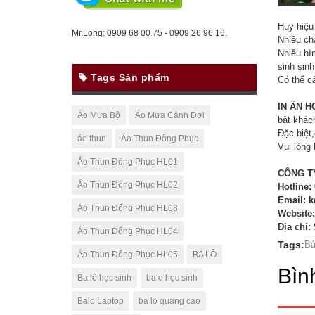
Huy hiệu
Mr.Long: 0909 68 00 75 - 0909 26 96 16.
Nhiều ch
Nhiều hì
sinh sin
Tags Sản phẩm
Có thể cà
IN ẤN 
Áo Mưa Bộ
Áo Mưa Cánh Dơi
bật khác
Đặc biệt
áo thun
Áo Thun Đông Phục
Vui lòng 
Áo Thun Đông Phục HL01
CÔNG T
Áo Thun Đổng Phục HL02
Hotline:
Email: 
Áo Thun Đổng Phục HL03
Website
Địa chỉ:
Áo Thun Đổng Phục HL04
Tags:
Bả
Áo Thun Đổng Phục HL05
BA LÔ
Bìn
Ba lô học sinh
balo học sinh
Balo Laptop
ba lo quang cao