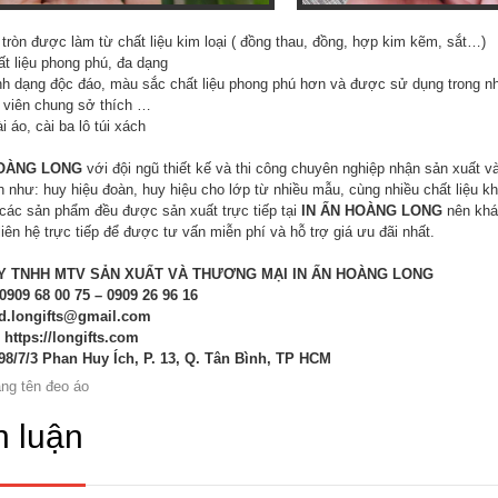
tròn được làm từ chất liệu kim loại ( đồng thau, đồng, hợp kim kẽm, sắt…)
ất liệu phong phú, đa dạng
nh dạng độc đáo, màu sắc chất liệu phong phú hơn và được sử dụng trong nh
h viên chung sở thích …
i áo, cài ba lô túi xách
HOÀNG LONG
với đội ngũ thiết kế và thi công chuyên nghiệp nhận sản xuất và 
h như: huy hiệu đoàn, huy hiệu cho lớp từ nhiều mẫu, cùng nhiều chất liệu 
,các sản phẩm đều được sản xuất trực tiếp tại
IN ẤN HOÀNG LONG
nên khác
liên hệ trực tiếp để được tư vấn miễn phí và hỗ trợ giá ưu đãi nhất.
Y TNHH MTV SẢN XUẤT VÀ THƯƠNG MẠI IN ẤN HOÀNG LONG
 0909 68 00 75 – 0909 26 96 16
kd.longifts@gmail.com
:
https://longifts.com
 98/7/3 Phan Huy Ích, P. 13, Q. Tân Bình, TP HCM
ng tên đeo áo
h luận