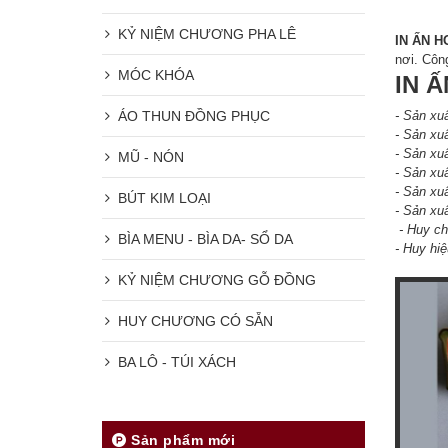
KỶ NIỆM CHƯƠNG PHA LÊ
IN ẤN 
nơi. Côn
MÓC KHÓA
IN 
ÁO THUN ĐỒNG PHỤC
-
Sản xuấ
- Sản xu
- Sản xu
MŨ - NÓN
- Sản x
- Sản x
BÚT KIM LOẠI
- Sản xu
-
Huy ch
BÌA MENU - BÌA DA- SỔ DA
-
Huy hiệ
KỶ NIỆM CHƯƠNG GỖ ĐỒNG
HUY CHƯƠNG CÓ SẴN
BA LÔ - TÚI XÁCH
Sản phẩm mới