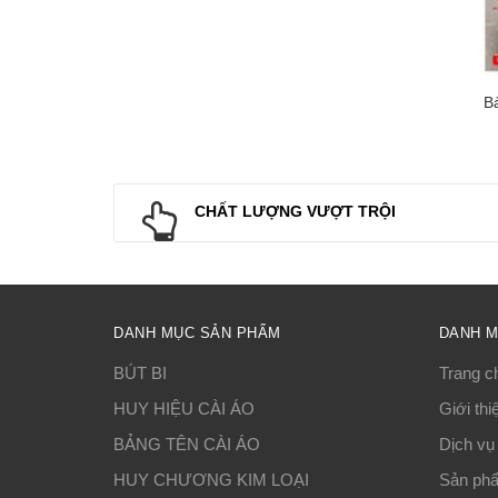
CHẤT LƯỢNG VƯỢT TRỘI
DANH MỤC SẢN PHẨM
DANH 
BÚT BI
Trang c
HUY HIỆU CÀI ÁO
Giới thi
BẢNG TÊN CÀI ÁO
Dịch vụ
HUY CHƯƠNG KIM LOẠI
Sản ph