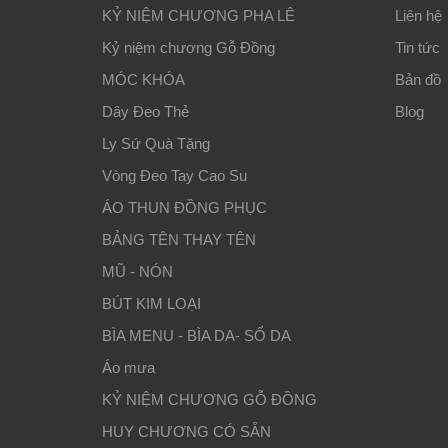
KỶ NIỆM CHƯƠNG PHA LÊ
Liên hệ
Kỷ niệm chương Gỗ Đồng
Tin tức
MÓC KHÓA
Bản đồ
Dây Đeo Thẻ
Blog
Ly Sứ Quà Tặng
Vòng Đeo Tay Cao Su
ÁO THUN ĐỒNG PHỤC
BẢNG TÊN THAY TÊN
MŨ - NÓN
BÚT KIM LOẠI
BÌA MENU - BÌA DA- SỔ DA
Áo mưa
KỶ NIỆM CHƯƠNG GỖ ĐỒNG
HUY CHƯƠNG CÓ SẴN