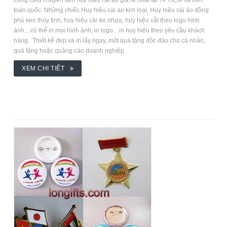
Long Gifts chuyên làm huy hiệu cài áo giá rẻ nhất tại TP HCM và trên
toàn quốc. Những chiếc Huy hiệu cài ao kim loại, Huy hiệu cài áo đồng
phủ keo thủy tinh, huy hiệu cài áo nhựa, huy hiệu cắt theo logo hình
ảnh…có thể in mọi hình ảnh, in logo…in huy hiệu theo yêu cầu khách
hàng. Thiết kế đẹp và in lấy ngay, một quà tặng độc đáo cho cá nhân,
quà tặng hoặc quảng cáo doanh nghiệp.
XEM CHI TIẾT