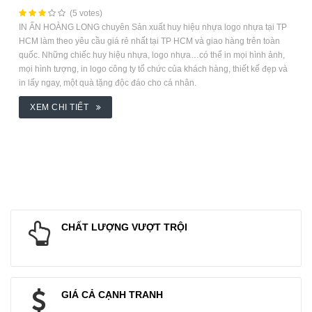
(5 votes)
IN ẤN HOÀNG LONG chuyên Sản xuất huy hiệu nhựa logo nhựa tại TP
HCM làm theo yêu cầu giá rẻ nhất tại TP HCM và giao hàng trên toàn
quốc. Những chiếc huy hiệu nhựa, logo nhựa…có thể in mọi hình ảnh,
mọi hình tượng, in logo công ty tổ chức của khách hàng, thiết kế đẹp và
in lấy ngay, một quà tặng độc đáo cho cá nhân.
XEM CHI TIẾT
CHẤT LƯỢNG VƯỢT TRỘI
GIÁ CẢ CẠNH TRANH