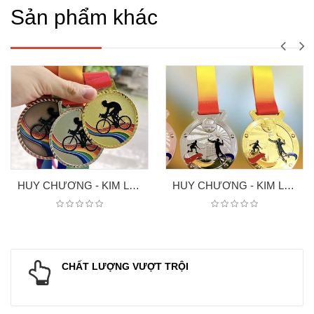
Sản phẩm khác
HUY CHƯƠNG - KIM LOAI XE ĐẠP
HUY CHƯƠNG - KIM LOAI 7
CHẤT LƯỢNG VƯỢT TRỘI