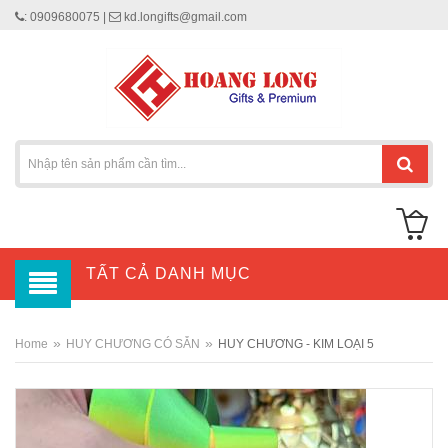
: 0909680075 |
kd.longifts@gmail.com
TẤT CẢ DANH MỤC
»
»
Home
HUY CHƯƠNG CÓ SẴN
HUY CHƯƠNG - KIM LOẠI 5