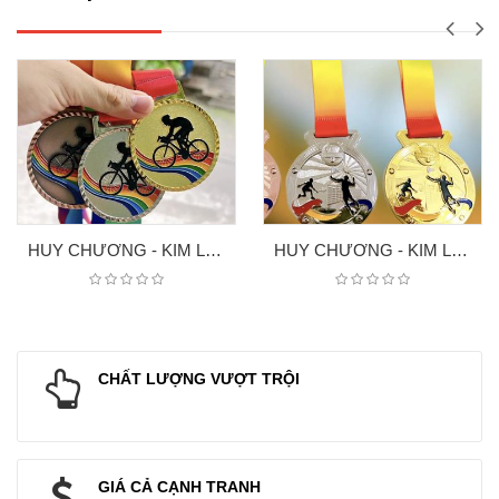
HUY CHƯƠNG - KIM LOAI XE ĐẠP
HUY CHƯƠNG - KIM LOAI 7
CHẤT LƯỢNG VƯỢT TRỘI
GIÁ CẢ CẠNH TRANH