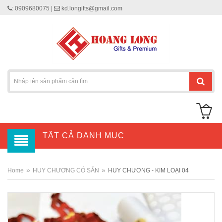
: 0909680075 |
kd.longifts@gmail.com
TẤT CẢ DANH MỤC
»
»
Home
HUY CHƯƠNG CÓ SẴN
HUY CHƯƠNG - KIM LOẠI 04