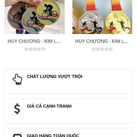
HUY CHƯƠNG - KIM LOAI XE ĐẠP
HUY CHƯƠNG - KIM LOAI 7
CHẤT LƯỢNG VƯỢT TRỘI
GIÁ CẢ CẠNH TRANH
GIAO HÀNG TOÀN QUỐC