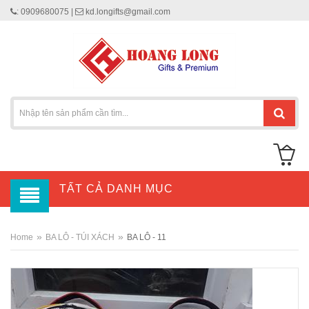
: 0909680075 |
kd.longifts@gmail.com
TẤT CẢ DANH MỤC
»
»
Home
BA LÔ - TÚI XÁCH
BA LÔ - 11